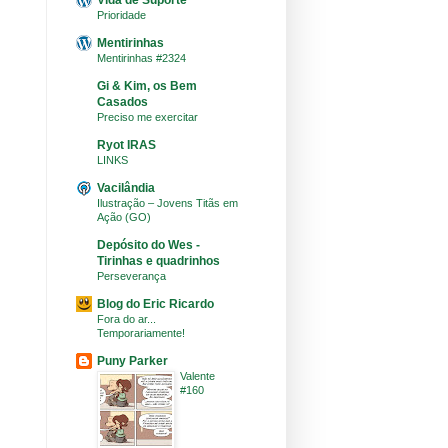
Vida de Suporte
Prioridade
Mentirinhas
Mentirinhas #2324
Gi & Kim, os Bem
Casados
Preciso me exercitar
Ryot IRAS
LINKS
Vacilândia
Ilustração – Jovens Titãs em
Ação (GO)
Depósito do Wes -
Tirinhas e quadrinhos
Perseverança
Blog do Eric Ricardo
Fora do ar...
Temporariamente!
Puny Parker
Valente
#160