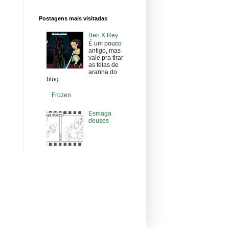
Postagens mais visitadas
Ben X Rey
É um pouco
antigo, mas
vale pra tirar
as teias de
aranha do
blog.
Frozen
Esmaga
deuses