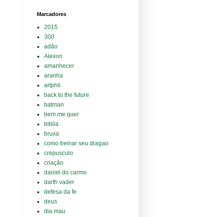
Marcadores
2015
300
adão
Alexon
amanhecer
aranha
artphil
back to the future
batman
bem me quer
biblia
bruxa
como treinar seu dragao
crepusculo
criação
daniel do carmo
darth vader
defesa da fe
deus
dia mau