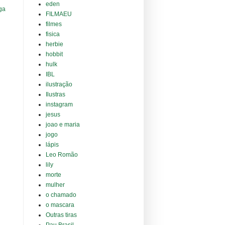
eden
ga
FILMAEU
filmes
fisica
herbie
hobbit
hulk
IBL
ilustração
Ilustras
instagram
jesus
joao e maria
jogo
lápis
Leo Romão
lily
morte
mulher
o chamado
o mascara
Outras tiras