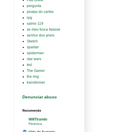
Pau Brasil
pergunta
piratas do caribe
rpg
salmo 119
se meu fusca falasse
senhor dos aneis
Sketch
spartan
spiderman
star wars
ted
The Gamer
the ring
transformer
Denunciar abuso
Recomendo
WillTirando
Perereca