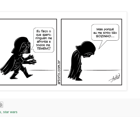
s
,
star wars