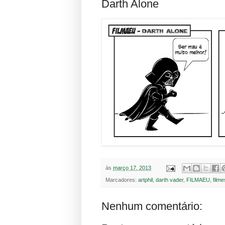
Darth Alone
às
março 17, 2013
Marcadores:
artphil
,
darth vader
,
FILMAEU
,
filme
Nenhum comentário: