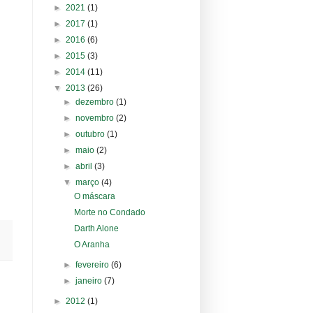
►
2021
(1)
►
2017
(1)
►
2016
(6)
►
2015
(3)
►
2014
(11)
▼
2013
(26)
►
dezembro
(1)
►
novembro
(2)
►
outubro
(1)
►
maio
(2)
►
abril
(3)
▼
março
(4)
O máscara
Morte no Condado
Darth Alone
O Aranha
►
fevereiro
(6)
►
janeiro
(7)
►
2012
(1)