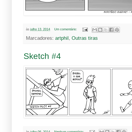
às
julho 13, 2014
Um comentário:
Marcadores:
artphil
,
Outras tiras
Sketch #4
às
julho 06, 2014
Nenhum comentário: