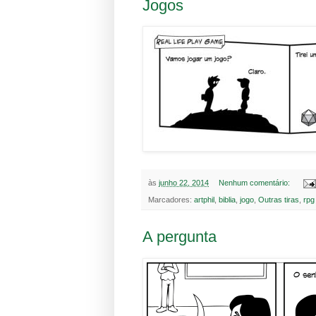
Jogos
às
junho 22, 2014
Nenhum comentário:
Marcadores:
artphil
,
biblia
,
jogo
,
Outras tiras
,
rpg
A pergunta