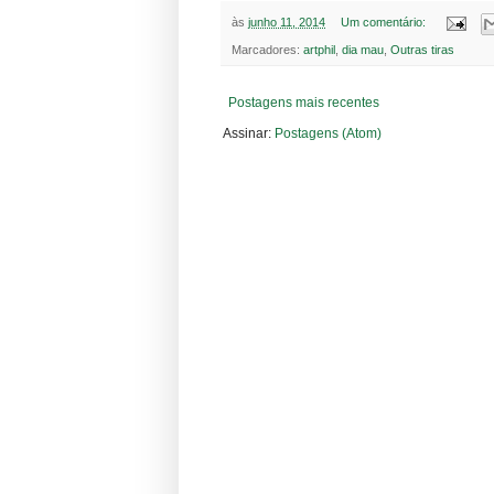
às
junho 11, 2014
Um comentário:
Marcadores:
artphil
,
dia mau
,
Outras tiras
Postagens mais recentes
Assinar:
Postagens (Atom)