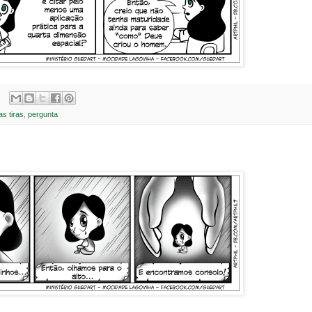
as tiras
,
pergunta