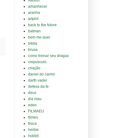
Alexon
amanhecer
aranha
artphil
back to the future
batman
bem me quer
biblia
bruxa
como treinar seu dragao
crepusculo
criação
daniel do carmo
darth vader
defesa da fe
deus
dia mau
eden
FILMAEU
filmes
fisica
herbie
hobbit