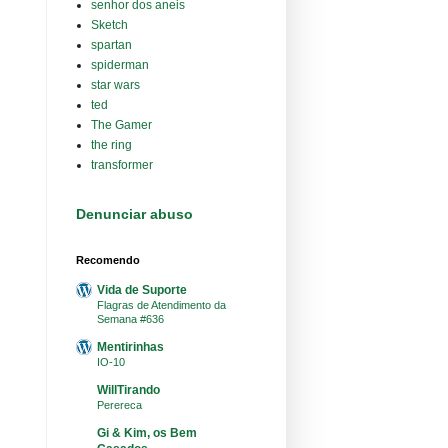
senhor dos aneis
Sketch
spartan
spiderman
star wars
ted
The Gamer
the ring
transformer
Denunciar abuso
Recomendo
Vida de Suporte
Flagras de Atendimento da
Semana #636
Mentirinhas
IO-10
WillTirando
Perereca
Gi & Kim, os Bem