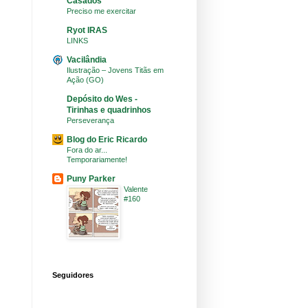
Casados
Preciso me exercitar
Ryot IRAS
LINKS
Vacilândia
Ilustração – Jovens Titãs em
Ação (GO)
Depósito do Wes -
Tirinhas e quadrinhos
Perseverança
Blog do Eric Ricardo
Fora do ar...
Temporariamente!
Puny Parker
Valente
#160
Seguidores