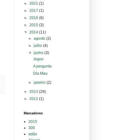
►
2021
(1)
►
2017
(1)
►
2016
(6)
►
2015
(3)
▼
2014
(11)
►
agosto
(2)
►
julho
(4)
▼
junho
(3)
Jogos
A pergunta
Dia Mau
►
janeiro
(2)
►
2013
(26)
►
2012
(1)
Marcadores
2015
300
adão