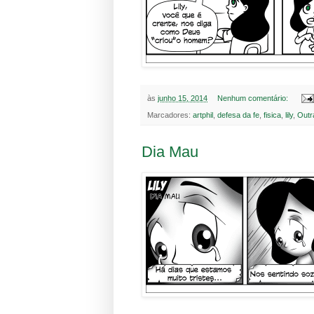
às
junho 15, 2014
Nenhum comentário:
Marcadores:
artphil
,
defesa da fe
,
fisica
,
lily
,
Outr
Dia Mau