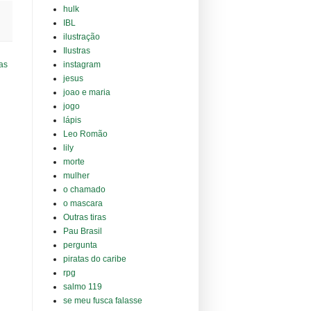
hulk
IBL
ilustração
Ilustras
as
instagram
jesus
joao e maria
jogo
lápis
Leo Romão
lily
morte
mulher
o chamado
o mascara
Outras tiras
Pau Brasil
pergunta
piratas do caribe
rpg
salmo 119
se meu fusca falasse