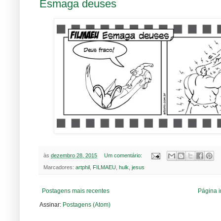
Esmaga deuses
às
dezembro 28, 2015
Um comentário:
Marcadores:
artphil
,
FILMAEU
,
hulk
,
jesus
Postagens mais recentes
Página i
Assinar:
Postagens (Atom)