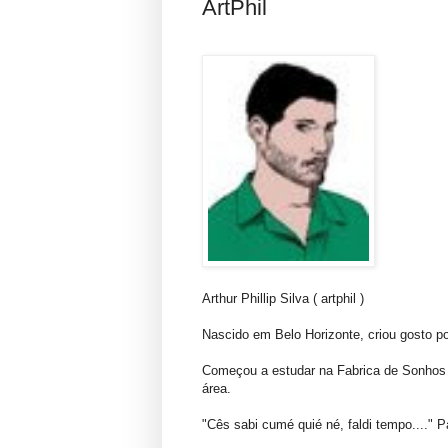
ArtPhil
Arthur Phillip Silva ( artphil )
Nascido em Belo Horizonte, criou gosto p
Começou a estudar na Fabrica de Sonhos a
área.
"Cês sabi cumé quié né, faldi tempo...." P