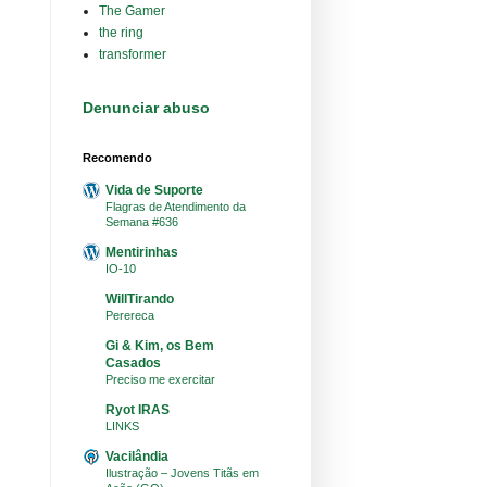
The Gamer
the ring
transformer
Denunciar abuso
Recomendo
Vida de Suporte
Flagras de Atendimento da
Semana #636
Mentirinhas
IO-10
WillTirando
Perereca
Gi & Kim, os Bem
Casados
Preciso me exercitar
Ryot IRAS
LINKS
Vacilândia
Ilustração – Jovens Titãs em