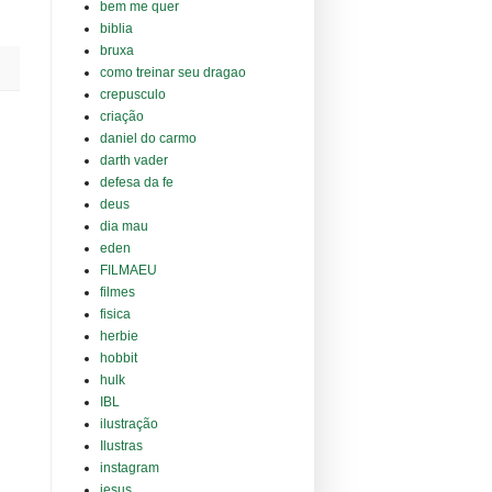
bem me quer
biblia
bruxa
como treinar seu dragao
crepusculo
criação
daniel do carmo
darth vader
defesa da fe
deus
dia mau
eden
FILMAEU
filmes
fisica
herbie
hobbit
hulk
IBL
ilustração
Ilustras
instagram
jesus