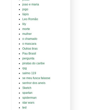
joao e maria
jogo
lápis
Leo Romão
lily
morte
mulher
o chamado
o mascara
Outras tiras
Pau Brasil
pergunta
piratas do caribe
rpg
salmo 119
se meu fusca falasse
senhor dos aneis
Sketch
spartan
spiderman
star wars
ted