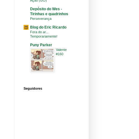
Ação (GO)
Depósito do Wes -
Tirinhas e quadrinhos
Perseverança
Blog do Eric Ricardo
Fora do ar...
Temporariamente!
Puny Parker
Valente
#160
Seguidores