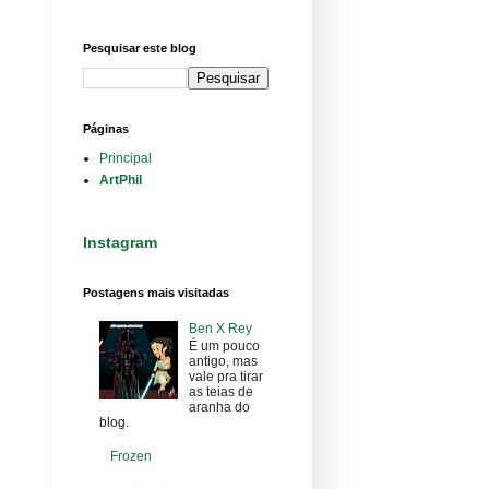
Pesquisar este blog
Páginas
Principal
ArtPhil
Instagram
Postagens mais visitadas
Ben X Rey
É um pouco
antigo, mas
vale pra tirar
as teias de
aranha do
blog.
Frozen