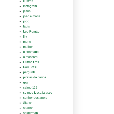
Ilustras
instagram
jesus
joao e maria
jogo
lápis
Leo Romão
lily
morte
mulher
o chamado
o mascara
Outras tiras
Pau Brasil
pergunta
piratas do caribe
rpg
salmo 119
se meu fusca falasse
senhor dos aneis
Sketch
spartan
spiderman