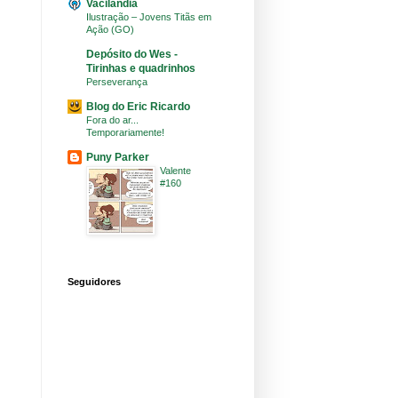
Vacilândia
Ilustração – Jovens Titãs em
Ação (GO)
Depósito do Wes -
Tirinhas e quadrinhos
Perseverança
Blog do Eric Ricardo
Fora do ar...
Temporariamente!
Puny Parker
Valente
#160
Seguidores