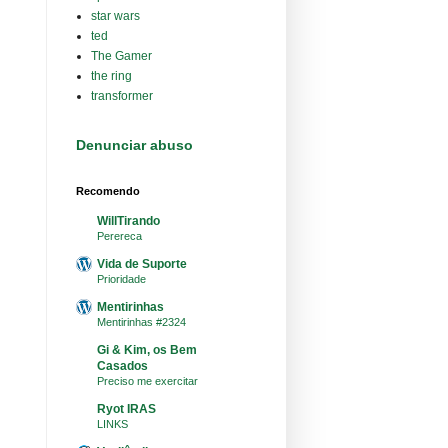
star wars
ted
The Gamer
the ring
transformer
Denunciar abuso
Recomendo
WillTirando
Perereca
Vida de Suporte
Prioridade
Mentirinhas
Mentirinhas #2324
Gi & Kim, os Bem
Casados
Preciso me exercitar
Ryot IRAS
LINKS