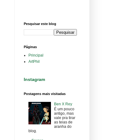
Pesquisar este blog
Páginas
Principal
ArtPhil
Instagram
Postagens mais visitadas
Ben X Rey
É um pouco
antigo, mas
vale pra tirar
as teias de
aranha do
blog.