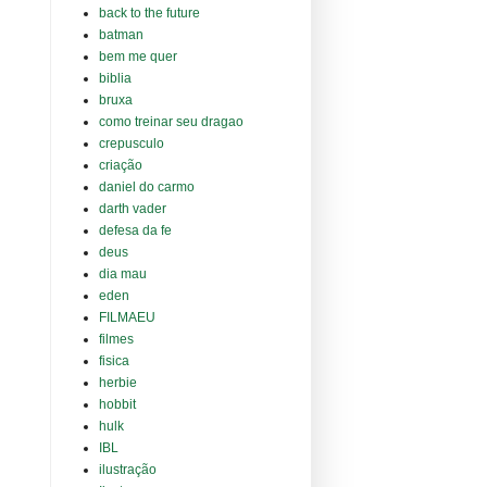
back to the future
batman
bem me quer
biblia
bruxa
como treinar seu dragao
crepusculo
criação
daniel do carmo
darth vader
defesa da fe
deus
dia mau
eden
FILMAEU
filmes
fisica
herbie
hobbit
hulk
IBL
ilustração