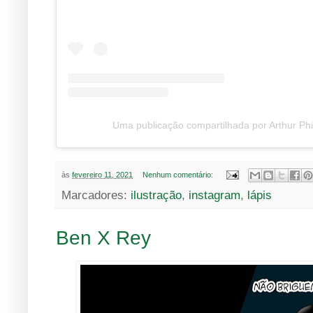
Uma publicação compartilhada por Arthur Phil
às
fevereiro 11, 2021
Nenhum comentário:
Marcadores:
ilustração
,
instagram
,
lápis
Ben X Rey