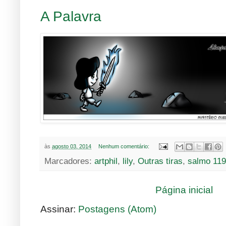
A Palavra
às
agosto 03, 2014
Nenhum comentário:
Marcadores:
artphil
,
lily
,
Outras tiras
,
salmo 119
Página inicial
Assinar:
Postagens (Atom)