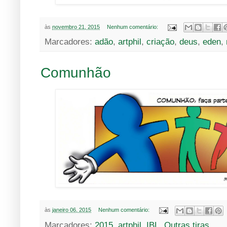
às
novembro 21, 2015
Nenhum comentário:
Marcadores:
adão
,
artphil
,
criação
,
deus
,
eden
,
Comunhão
às
janeiro 06, 2015
Nenhum comentário:
Marcadores:
2015
,
artphil
,
IBL
,
Outras tiras