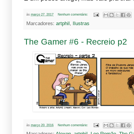
às
março 27, 2017
Nenhum comentário:
Marcadores:
artphil
,
Ilustras
The Gamer #6 - Recreio p2
às
março 20, 2016
Nenhum comentário:
Marcadores:
Alexon
,
artphil
,
Leo Romão
,
The G