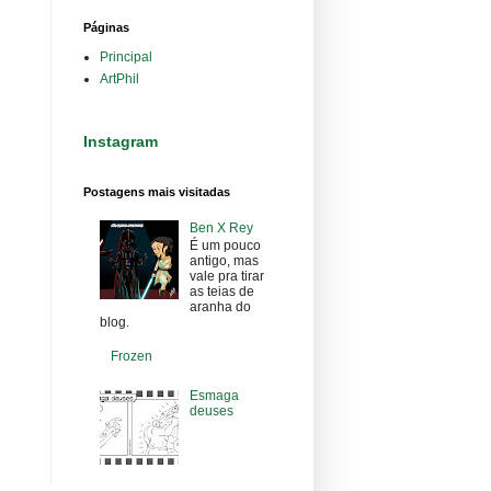
Páginas
Principal
ArtPhil
Instagram
Postagens mais visitadas
Ben X Rey
É um pouco
antigo, mas
vale pra tirar
as teias de
aranha do
blog.
Frozen
Esmaga
deuses