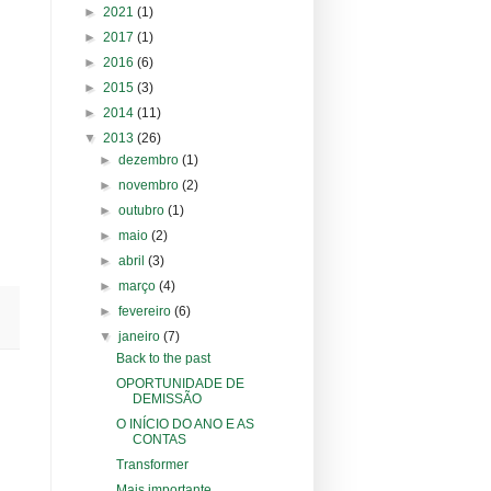
►
2021
(1)
►
2017
(1)
►
2016
(6)
►
2015
(3)
►
2014
(11)
▼
2013
(26)
►
dezembro
(1)
►
novembro
(2)
►
outubro
(1)
►
maio
(2)
►
abril
(3)
►
março
(4)
►
fevereiro
(6)
▼
janeiro
(7)
Back to the past
OPORTUNIDADE DE
DEMISSÃO
O INÍCIO DO ANO E AS
CONTAS
Transformer
Mais importante