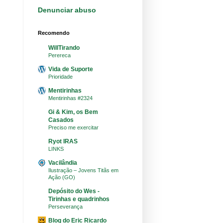
Denunciar abuso
Recomendo
WillTirando
Perereca
Vida de Suporte
Prioridade
Mentirinhas
Mentirinhas #2324
Gi & Kim, os Bem
Casados
Preciso me exercitar
Ryot IRAS
LINKS
Vacilândia
Ilustração – Jovens Titãs em
Ação (GO)
Depósito do Wes -
Tirinhas e quadrinhos
Perseverança
Blog do Eric Ricardo