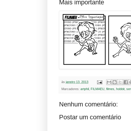
Mais importante
às
janeiro 13, 2013
Marcadores:
artphil
,
FILMAEU
,
filmes
,
hobbit
,
sen
Nenhum comentário:
Postar um comentário