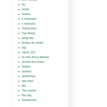
lily
morte
mulher
o chamado
o mascara
Outras tiras
Pau Brasil
pergunta
piratas do caribe
rpg
salmo 119
se meu fusca falasse
senhor dos aneis
Sketch
spartan
spiderman
star wars
ted
The Gamer
the ring
transformer