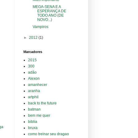
MEGA-SENA E A
ESPERANÇA DE
TODO ANO (DE
NOVO...)
Vampiros
►
2012
(1)
Marcadores
2015
300
adão
Alexon
amanhecer
aranha
artphil
back to the future
batman
bem me quer
biblia
ga
bruxa
como treinar seu dragao