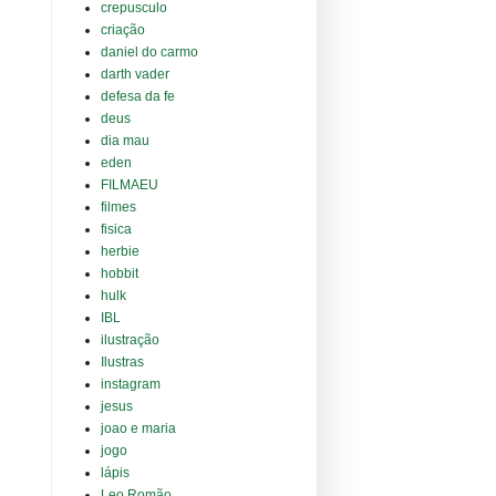
crepusculo
criação
daniel do carmo
darth vader
defesa da fe
deus
dia mau
eden
FILMAEU
filmes
fisica
herbie
hobbit
hulk
IBL
ilustração
Ilustras
instagram
jesus
joao e maria
jogo
lápis
Leo Romão